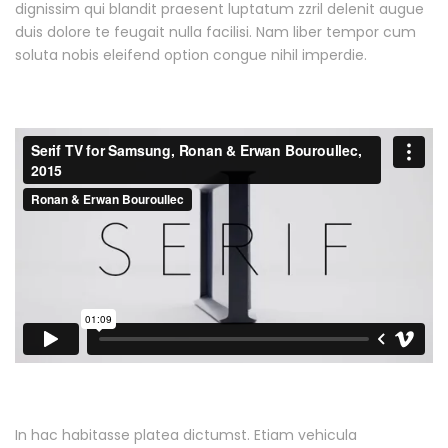
dignissim qui blandit praesent luptatum zzril delenit augue
duis dolore te feugait nulla facilisi. Nam liber tempor cum
soluta nobis eleifend option congue nihil imperdie.
In hac habitasse platea dictumst. Etiam vehicula