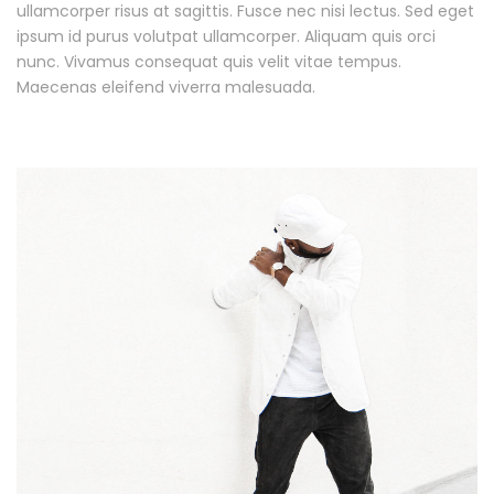
ullamcorper risus at sagittis. Fusce nec nisi lectus. Sed eget
ipsum id purus volutpat ullamcorper. Aliquam quis orci
nunc. Vivamus consequat quis velit vitae tempus.
Maecenas eleifend viverra malesuada.