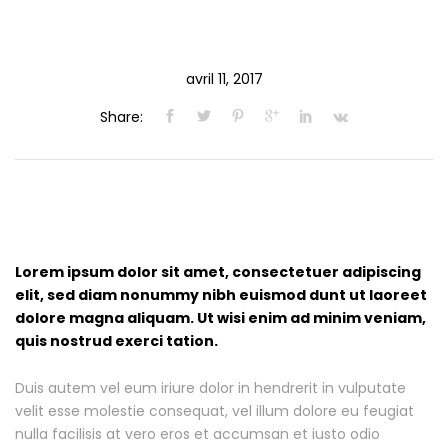
avril 11, 2017
Share:
Lorem ipsum dolor sit amet, consectetuer adipiscing
elit, sed diam nonummy nibh euismod dunt ut laoreet
dolore magna aliquam. Ut wisi enim ad minim veniam,
quis nostrud exerci tation.
Duis autem vel eum iriure dolor in hendrerit in vulputate
velit esse molestie consequat, vel illum dolore eu feugiat
nulla facilisis at vero eros et accumsan et iusto odio